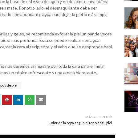
ue la base de este sea de agua y no de aceite, una buena
an mate. Por otro lado, el desmaquillante debe ser
irarlo con abundante agua para dejar la piel lo más limpia
llas y geles, se recomienda exfoliar la piel un par de veces
mpieza más profunda. Esta se puede realizar con agua
 acercar la cara al recipiente y el vaho que se desprende hará
o nos daremos un masaje por toda la cara para eliminar
aremos un tónico refrescante y una crema hidratante.
ipos de piel
MÁS RECIENTE
Color de la ropa según el tono de tu piel