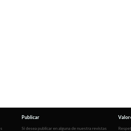
Publicar
Valor
as
Si desea publicar en alguna de nuestra revistas
Respeta