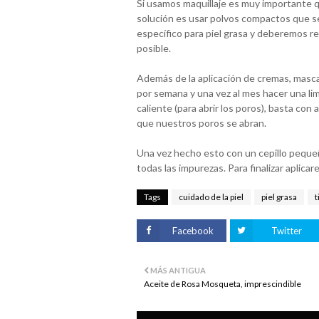
Si usamos maquillaje es muy importante q
solución es usar polvos compactos que se
específico para piel grasa y deberemos ret
posible.
Además de la aplicación de cremas, mascari
por semana y una vez al mes hacer una li
caliente (para abrir los poros), basta con
que nuestros poros se abran.
Una vez hecho esto con un cepillo pequeñ
todas las impurezas. Para finalizar aplic
Tags
cuidado de la piel
piel grasa
t
Facebook
Twitter
MÁS ANTIGUA
Aceite de Rosa Mosqueta, imprescindible