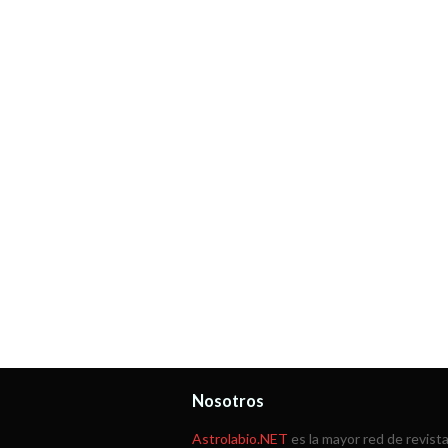
Nosotros
Astrolabio.NET
es la mayor red de revist