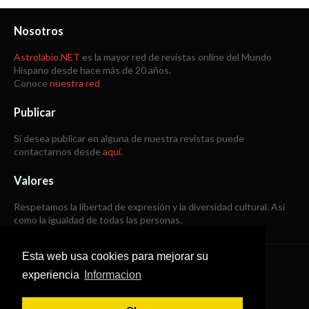
Nosotros
Astrolabio.NET
es la mayor red de revistas online del Mundo
Hispano desde hace más de 20 años.
Conoce
nuestra red
Publicar
Si desea publicar en alguna de nuestra revistas puede
contactarnos desde
aquí
.
Valores
Respetamos la libertad de expresión y la diversidad cultural. Así
como la igualdad de todas las personas.
Esta web usa cookies para mejorar su
Copyright © 1998 -
2026
experiencia
Informacion
Todos los derechos reservados