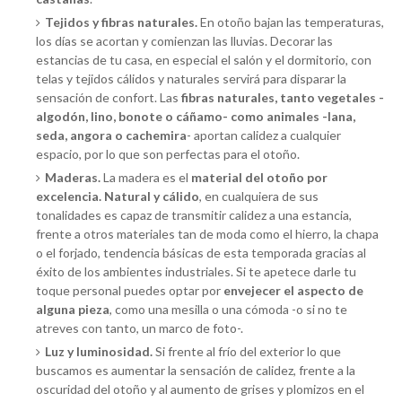
Tejidos y fibras naturales.
En otoño bajan las temperaturas,
los días se acortan y comienzan las lluvias. Decorar las
estancias de tu casa, en especial el salón y el dormitorio, con
telas y tejidos cálidos y naturales servirá para disparar la
sensación de confort. Las
fibras naturales, tanto vegetales -
algodón, lino, bonote o cáñamo- como animales -lana,
seda, angora o cachemira
- aportan calidez a cualquier
espacio, por lo que son perfectas para el otoño.
Maderas.
La madera es el
material del otoño por
excelencia. Natural y cálido
, en cualquiera de sus
tonalidades es capaz de transmitir calidez a una estancia,
frente a otros materiales tan de moda como el hierro, la chapa
o el forjado, tendencia básicas de esta temporada gracias al
éxito de los ambientes industriales. Si te apetece darle tu
toque personal puedes optar por
envejecer el aspecto de
alguna pieza
, como una mesilla o una cómoda -o si no te
atreves con tanto, un marco de foto-.
Luz y luminosidad.
Si frente al frío del exterior lo que
buscamos es aumentar la sensación de calidez, frente a la
oscuridad del otoño y al aumento de grises y plomizos en el