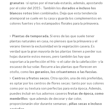
granates
-si optas por el marsala estarás, además, apostando
por el color del 2015-. También los
dorados e incluso los
blancos rotos
bien combinados. Deja que esta tendencia
atemporal se cuele en tu casa y guarda los complementos en
colores fuertes y los estampados florales para la primavera.
Plantas de temporada.
Si eres de las que suele tener
plantas naturales en casa, no pienses que la primavera y el
verano tienen la exclusividad en la vegetación casera. Es
verdad que la gran mayoría de las plantas tienen a perder sus
hojas durante estos meses, pero también las hay que
soportan a la perfección el frío -o el calor de la calefacción- y la
escasez de luz solar. Recurre a las plantas que florecen en
otoño, como
los geranios, los crisantemos o las fucsias
.
Centros y frutos secos.
Otra opción, una de mis preferidas,
es optar por los centros de flores secas: tanto por sus colores
como por su textura son perfectas para esta época. Además,
puedes incluir en tus adornos caseros
frutas de época, como
membrillos
-que además de decorar y dar color,
proporcionarán olor durante semanas-,
piñas secas e incluso
castañas
.