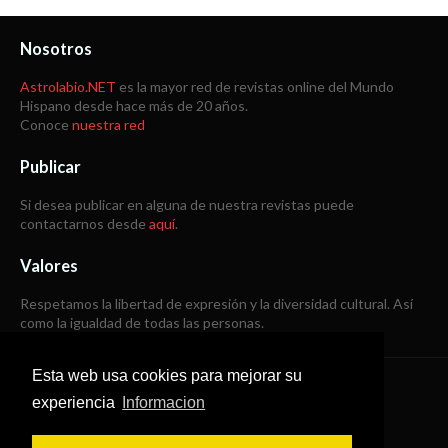
Nosotros
Astrolabio.NET
es la mayor red de revistas online del Mundo
Hispano desde hace más de 20 años.
Conoce
nuestra red
Publicar
Si desea publicar en alguna de nuestra revistas puede
contactarnos desde
aquí
.
Valores
Respetamos la libertad de expresión y la diversidad cultural. Así
como la igualdad de todas las personas.
Esta web usa cookies para mejorar su
Copyright © 1998 -
2026
experiencia
Informacion
Todos los derechos reservados